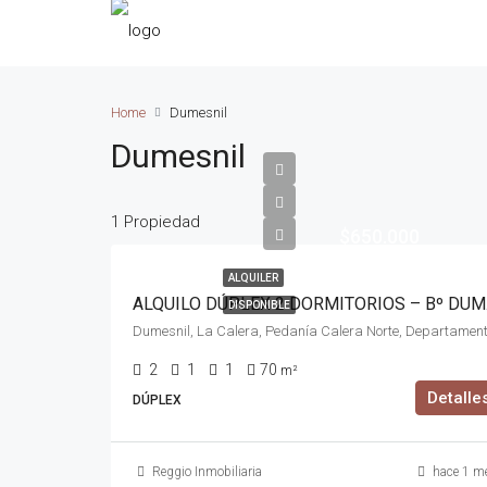
Home
Dumesnil
Dumesnil
1 Propiedad
$650.000
ALQUILER
ALQUI
DISPONIBLE
2
1
1
70
m²
Detalle
DÚPLEX
Reggio Inmobiliaria
hace 1 m