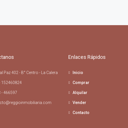
ctanos
Enlaces Rápidos
l Paz 402 - B° Centro - La Calera
Inicio
- 152460824
Comprar
 - 466597
Alquilar
cto@reggioinmobiliaria.com
Vender
Contacto