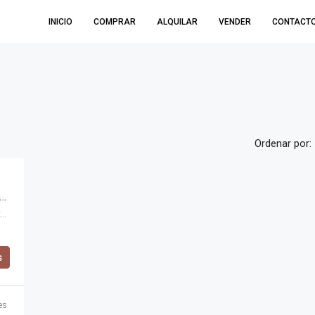
INICIO
COMPRAR
ALQUILAR
VENDER
CONTACT
Ordenar por:
LO DÚPLEX 2 DORMITORIOS – Bº DUMESNIL – La Calera.
Dumesnil, La Calera, Pedanía Calera Norte, Departamento Colón, Córdoba, X5111, Argentina
s
es