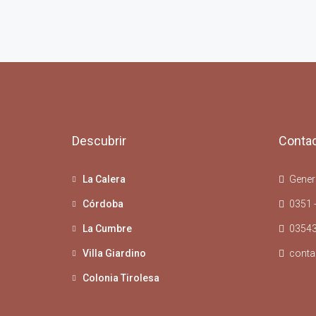
Descubrir
Conta
La Calera
Genera
Córdoba
0351 
La Cumbre
03543
Villa Giardino
conta
Colonia Tirolesa