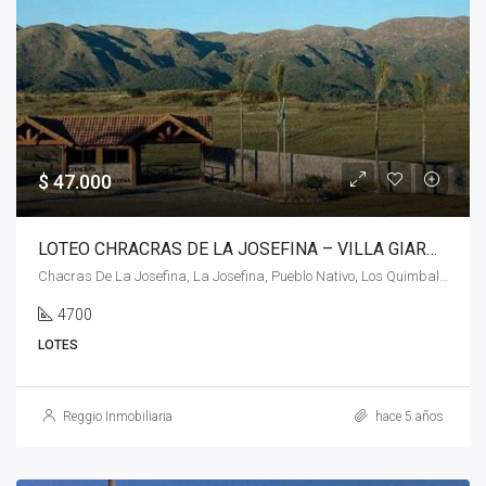
$ 47.000
LOTEO CHRACRAS DE LA JOSEFINA – VILLA GIARDINO
Chacras De La Josefina, La Josefina, Pueblo Nativo, Los Quimbaletes, Villa Giardino, Pedanía San Antonio, Departamento Punilla, Córdoba, X5166, Argentina
4700
LOTES
Reggio Inmobiliaria
hace 5 años