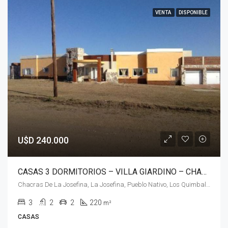
VENTA
DISPONIBLE
U$D 240.000
CASAS 3 DORMITORIOS – VILLA GIARDINO – CHACRAS DE LA JOSEFINA
Chacras De La Josefina, La Josefina, Pueblo Nativo, Los Quimbaletes, Villa Giardino, Pedanía San Antonio, Departamento Punilla, Córdoba, X5166, Argentina
3
2
2
220
m²
CASAS