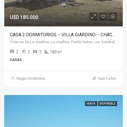
U$D 185.000
CASA 2 DORMITORIOS – VILLA GIARDINO – CHACRAS DE LA JOSEFINA
Chacras De La Josefina, La Josefina, Pueblo Nativo, Los Quimbaletes, Villa Giardino, Pedanía San Antonio, Departamento Punilla, Córdoba, X5166, Argentina
2
2
2
180
m²
CASAS
Reggio Inmobiliaria
hace 5 años
VENTA
DISPONIBLE