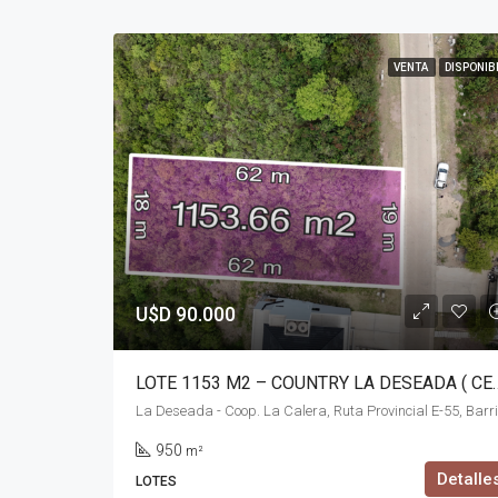
VENTA
DISPONIB
U$D 90.000
LOTE 1153 M2 – COUNTRY LA DESEADA
950
m²
Detalle
LOTES