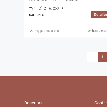
1
2
250
m²
Detalle
GALPONES
Reggio Inmobiliaria
hace 9 mes
1
Descubrir
Conta