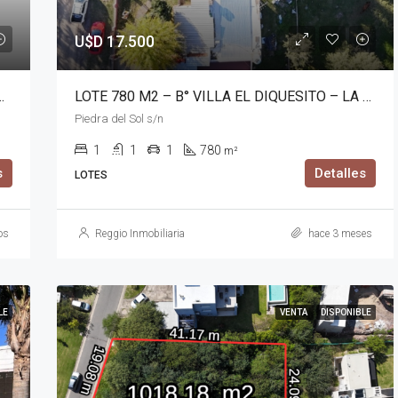
U$D 17.500
LA DESEADA – LA CALERA
LOTE 780 M2 – B° VILLA EL DIQUESITO – LA CALERA
Piedra del Sol s/n
1
1
1
780
m²
s
Detalles
LOTES
os
Reggio Inmobiliaria
hace 3 meses
LE
VENTA
DISPONIBLE