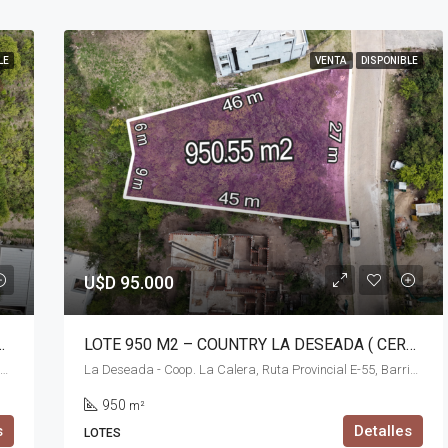
LE
VENTA
DISPONIBLE
U$D 95.000
 ( CERCA DEL INGRESO) – LA CALERA
LOTE 950 M2 – COUNTRY LA DESEADA ( CERCA DEL INGRESO) – LA CALERA
La Deseada - Coop. La Calera, Ruta Provincial E-55, Barrio Cuesta Colorada (La Calera), La Calera, Pedanía Calera Norte, Departamento Colón, Córdoba, X5111, Argentina
La Deseada - Coop. La Calera, Ruta Provincial E-55, Barrio Cuesta Colorada (La Calera), La Calera, Pedanía Calera Norte, Departamento Colón, Córdoba, X5111, Argentina
950
m²
s
Detalles
LOTES