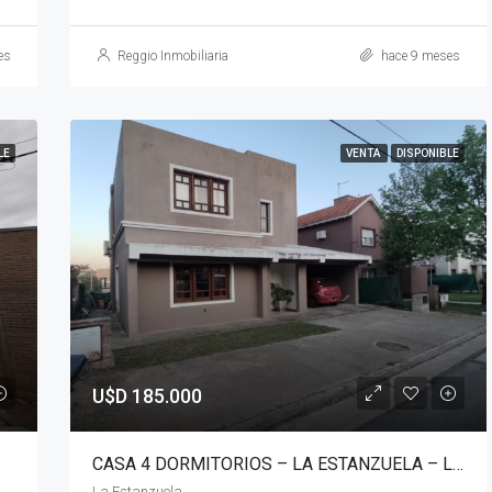
es
Reggio Inmobiliaria
hace 9 meses
LE
VENTA
DISPONIBLE
U$D 185.000
CASA 4 DORMITORIOS – LA ESTANZUELA – LA CALERA
La Estanzuela