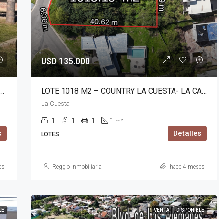
U$D 135.000
350 M2 – B° ALTOS DE LA COLONIA – COLONIA TIROLESA
LOTE 1018 M2 – COUNTRY LA CUESTA- LA CALERA
La Cuesta
1
1
1
1
m²
s
Detalles
LOTES
es
Reggio Inmobiliaria
hace 4 meses
LE
VENTA
DISPONIBLE