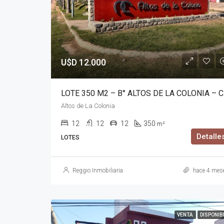
U$D 12.000
LOTE 
Altos de La Colonia
12
12
12
350
m²
Detalle
LOTES
Reggio Inmobiliaria
hace 4 mes
VENTA
DISPONIB