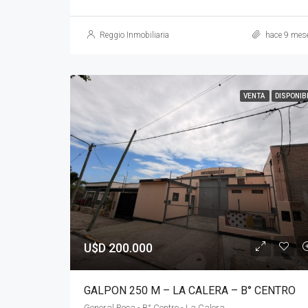
Reggio Inmobiliaria
hace 9 mes
VENTA
DISPONIB
U$D 200.000
GALPON 250 M – LA CALERA – B° CENTRO
General Roca - B° Centro - La Calera