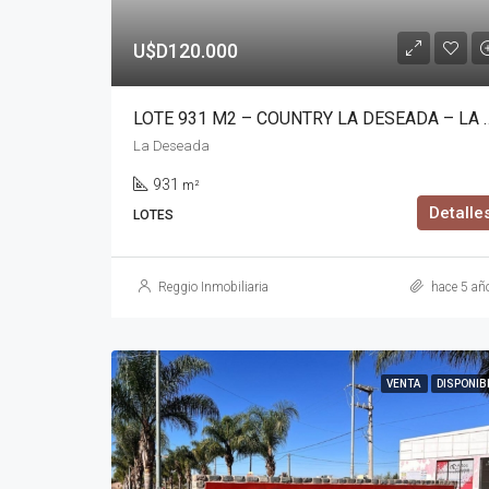
U$D120.000
LOTE 931 M2 – COUNTRY 
La Deseada
931
m²
Detalle
LOTES
Reggio Inmobiliaria
hace 5 añ
VENTA
DISPONIB