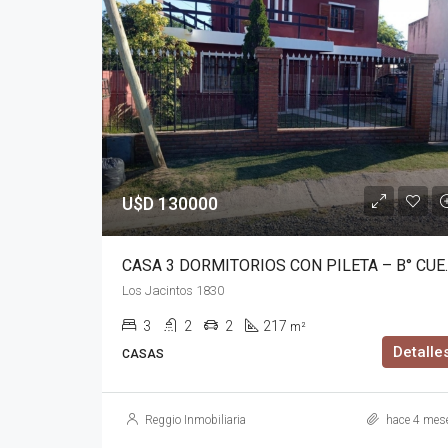
U$D 130000
CASA 3 DORMITORIOS
Los Jacintos 1830
3
2
2
217
m²
Detalle
CASAS
Reggio Inmobiliaria
hace 4 mes