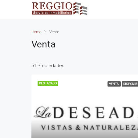
Home
Venta
Venta
51 Propiedades
DESTACADO
VENTA
DISPONIB