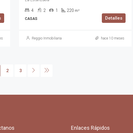
4
2
1
220
m²
s
Detalles
CASAS
es
Reggio Inmobiliaria
hace 10 meses
2
3
ctanos
Enlaces Rápidos