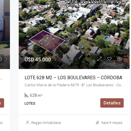
U$D 45.000
 CON PILETA – B° CUESTA COLORADA – CÓRDOBA
LOTE 628 M2 – LOS BOULEVARES – CÓRDOBA
Carlos Maria de la Paolera 6679 - B° Los Bouleavares - Cordoba
628
m²
s
Detalles
LOTES
es
Reggio Inmobiliaria
hace 9 meses