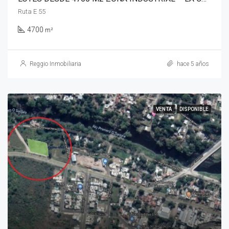
Ruta E 55
4700
m²
Reggio Inmobiliaria
hace 5 años
VENTA
DISPONIBLE