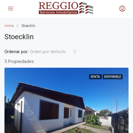
Home
Stoecklin
Stoecklin
Ordenar por:
Orden por defecto
5 Propiedades
VENTA
DISPONIBLE