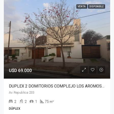
VENTA
DISPONIBLE
U$D 69.000
DUPLEX 2 DOMITORIOS COMPLEJO LOS AROMOS- B° STOECKLIN – LA CALERA
Av. Republica 233
2
2
1
75
m²
DÚPLEX