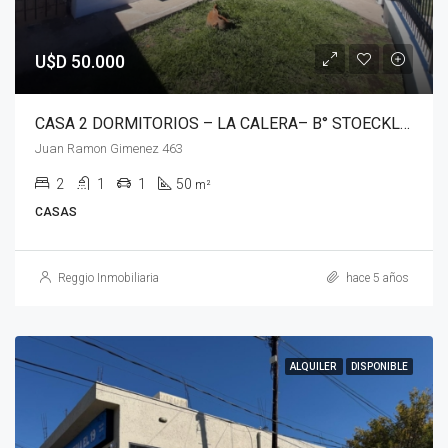
U$D 50.000
CASA 2 DORMITORIOS – LA CALERA– B° STOECKLIN
Juan Ramon Gimenez 463
2
1
1
50
m²
CASAS
Reggio Inmobiliaria
hace 5 años
ALQUILER
DISPONIBLE