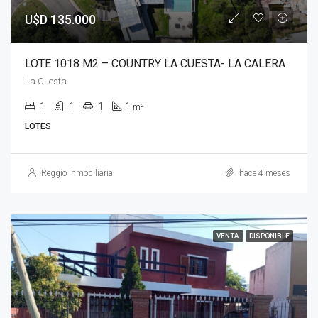
U$D 135.000
LOTE 1018 M2 – COUNTRY LA CUESTA- LA CALERA
La Cuesta
1
1
1
1
m²
LOTES
Reggio Inmobiliaria
hace 4 meses
VENTA
DISPONIBLE