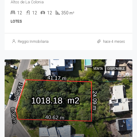
Altos de La Colonia
12
12
12
350
m²
LOTES
Reggio Inmobiliaria
hace 4 meses
VENTA
DISPONIBLE