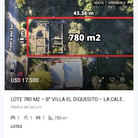
VENTA
DISPONIBLE
U$D 17.500
LOTE 780 M2 – B° VILLA EL DIQUESITO – LA CALERA
Piedra del Sol s/n
1
1
1
780
m²
LOTES