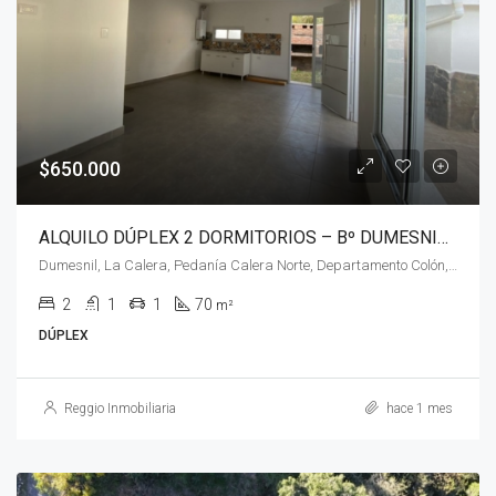
$650.000
ALQUILO DÚPLEX 2 DORMITORIOS – Bº DUMESNIL – La Calera.
Dumesnil, La Calera, Pedanía Calera Norte, Departamento Colón, Córdoba, X5111, Argentina
2
1
1
70
m²
DÚPLEX
Reggio Inmobiliaria
hace 1 mes