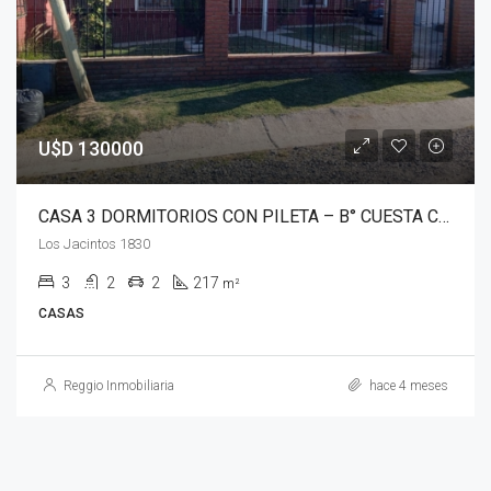
U$D 130000
CASA 3 DORMITORIOS CON PILETA – B° CUESTA COLORADA – CÓRDOBA
Los Jacintos 1830
3
2
2
217
m²
CASAS
Reggio Inmobiliaria
hace 4 meses