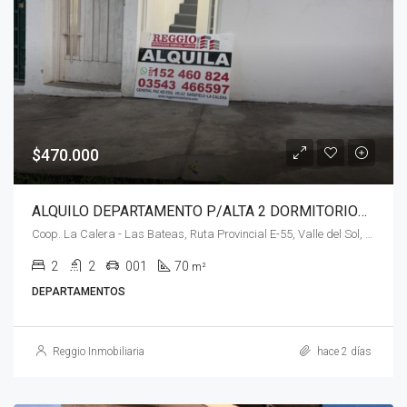
$470.000
ALQUILO DEPARTAMENTO P/ALTA 2 DORMITORIOS – B° VALLE DEL SOL -LA CALERA
Coop. La Calera - Las Bateas, Ruta Provincial E-55, Valle del Sol, Villa El Diquecito, La Calera, Pedanía Calera Norte, Departamento Colón, Córdoba, X5111, Argentina
2
2
001
70
m²
DEPARTAMENTOS
Reggio Inmobiliaria
hace 2 días