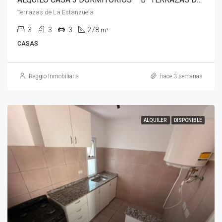
Terrazas de La Estanzuela
3
3
3
278
m²
CASAS
Reggio Inmobiliaria
hace 3 semanas
ALQUILER
DISPONIBLE