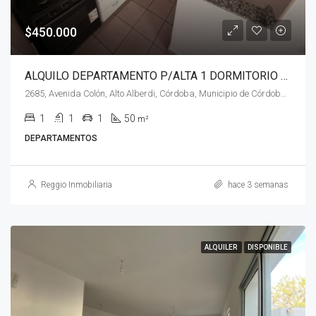
$450.000
ALQUILO DEPARTAMENTO P/ALTA 1 DORMITORIO – AV. COLÓN
2685, Avenida Colón, Alto Alberdi, Córdoba, Municipio de Córdoba, Pedanía Capital, Departamento Capital, Córdoba, X5002, Argentina
1
1
1
50
m²
DEPARTAMENTOS
Reggio Inmobiliaria
hace 3 semanas
ALQUILER
DISPONIBLE