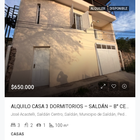
ALQUILER
DISPONIBLE
$650.000
ALQUILO CASA 3 DORMITORIOS – SALDÁN – B° CENTRO
José Acastelli, Saldán Centro, Saldán, Municipio de Saldán, Pedanía Calera Norte, Departamento Colón, Córdoba, X5149, Argentina
3
2
1
100
m²
CASAS