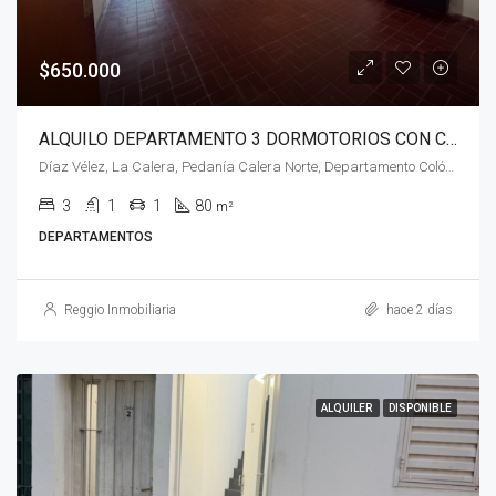
$650.000
ALQUILO DEPARTAMENTO 3 DORMOTORIOS CON COCHERA- B° COVICCO – LA CALERA
Díaz Vélez, La Calera, Pedanía Calera Norte, Departamento Colón, Córdoba, X5111, Argentina
3
1
1
80
m²
DEPARTAMENTOS
Reggio Inmobiliaria
hace 2 días
ALQUILER
DISPONIBLE