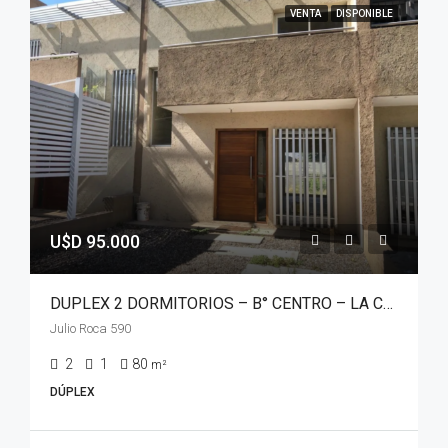
VENTA
DISPONIBLE
U$D 95.000
DUPLEX 2 DORMITORIOS – B° CENTRO – LA CALERA
Julio Roca 590
2
1
80
m²
DÚPLEX