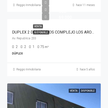
Reggio Inmobiliaria
hace 11 meses
U$D
69.000
VENTA
DUPLEX 2 DOMITORIOS COMPLEJO LOS AROMOS- B° STOECKLIN – LA CALERA
DISPONIBLE
Av. Republica 233
2
2
1
75
m²
DÚPLEX
Reggio Inmobiliaria
hace 5 años
VENTA
DISPONIBLE