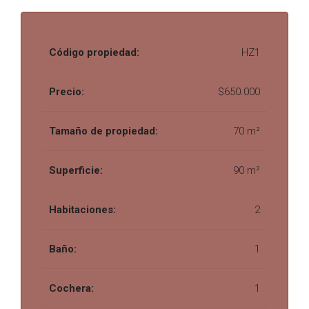
Código propiedad:
HZ1
Precio:
$650.000
Tamaño de propiedad:
70 m²
Superficie:
90 m²
Habitaciones:
2
Baño:
1
Cochera:
1