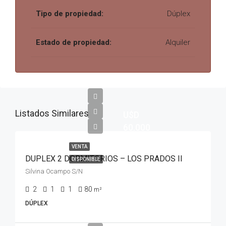
Tipo de propiedad:
Dúplex
Estado de propiedad:
Alquiler
Listados Similares
U$D
60.000
VENTA
DUPLEX 2 DORMITORIOS – LOS PRADOS II
DISPONIBLE
Silvina Ocampo S/N
2
1
1
80
m²
DÚPLEX