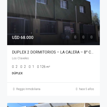
U$D 68.000
DUPLEX 2 DORMITORIOS – LA CALERA – B° CUESTA COLORADA
Los Claveles
2
2
1
126
m²
DÚPLEX
Reggio Inmobiliaria
hace 5 años