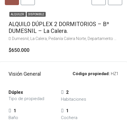
ALQUILER
DISPONIBLE
ALQUILO DÚPLEX 2 DORMITORIOS – Bº
DUMESNIL – La Calera.
Dumesnil, La Calera, Pedanía Calera Norte, Departamento Colón, Córdoba, X5111, Argentina
$650.000
Visión General
Código propiedad:
HZ1
Dúplex
2
Tipo de propiedad
Habitaciones
1
1
Baño
Cochera