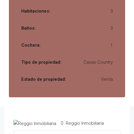
Habitaciones:
3
Baños:
3
Cochera:
1
Tipo de propiedad:
Casas Country
Estado de propiedad:
Venta
Reggio Inmobiliaria