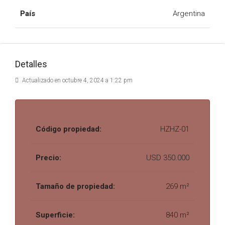
País
Argentina
Detalles
Actualizado en octubre 4, 2024 a 1:22 pm
Código propiedad:
HZHZ-01
Precio:
USD 350.000
Tamaño de propiedad:
269 m²
Superficie:
840 m²