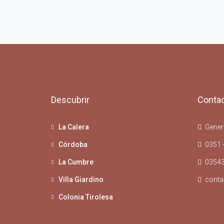
Descubrir
Conta
La Calera
Genera
Córdoba
0351 
La Cumbre
03543
Villa Giardino
conta
Colonia Tirolesa