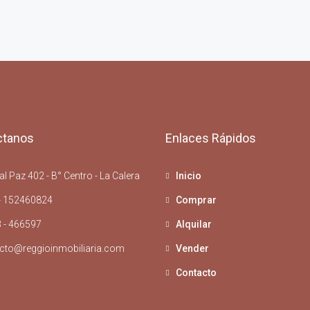
ctanos
Enlaces Rápidos
l Paz 402 - B° Centro - La Calera
Inicio
- 152460824
Comprar
 - 466597
Alquilar
cto@reggioinmobiliaria.com
Vender
Contacto