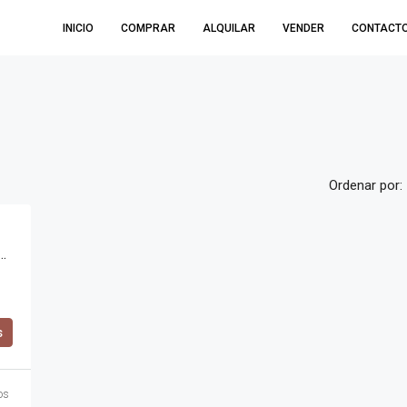
INICIO
COMPRAR
ALQUILAR
VENDER
CONTACT
Ordenar por:
 – LA CUESTA VILLA RESIDENCIAL – LA CALERA
s
os