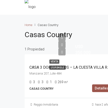
Home
Casas Country
Casas Country
USD
1 Propiedad
350.000
VENTA
CASA 3 DORMITORIOS
DISPONIBLE
Manzana 207, Lote 484
3
3
1
269
m²
Detalle
CASAS COUNTRY
Reggio Inmobiliaria
hace 2 añ