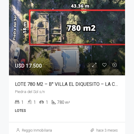
U$D 17.500
LOTE 780 M2 – B° VILLA EL DIQUESITO – LA CALERA
Piedra del Sol s/n
1
1
1
780
m²
LOTES
Reggio Inmobiliaria
hace 3 meses