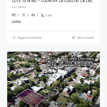
LOTE 1018 M2 – COUNTRY LA CUESTA- LA CALERA
La Cuesta
1
1
1
1
m²
LOTES
Reggio Inmobiliaria
hace 4 meses
VENTA
DISPONIBLE