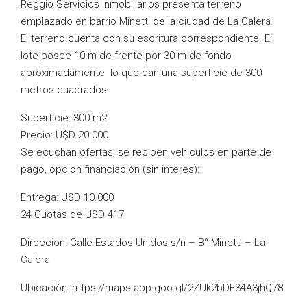
Reggio Servicios Inmobiliarios presenta terreno
emplazado en barrio Minetti de la ciudad de La Calera.
El terreno cuenta con su escritura correspondiente. El
lote posee 10 m de frente por 30 m de fondo
aproximadamente lo que dan una superficie de 300
metros cuadrados.
Superficie: 300 m2.
Precio: U$D 20.000
Se ecuchan ofertas, se reciben vehiculos en parte de
pago, opcion financiación (sin interes):
Entrega: U$D 10.000
24 Cuotas de U$D 417
Direccion: Calle Estados Unidos s/n – B° Minetti – La
Calera
Ubicación: https://maps.app.goo.gl/2ZUk2bDF34A3jhQ78