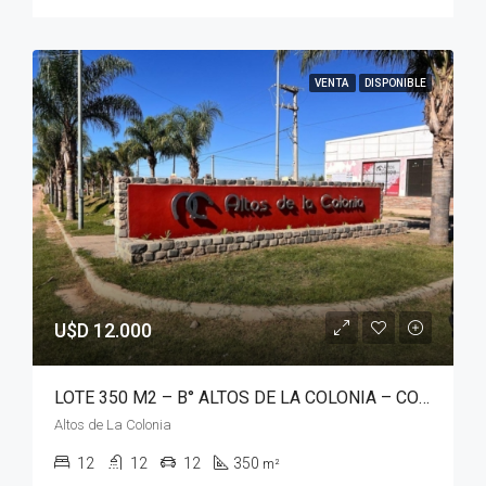
VENTA
DISPONIBLE
U$D 12.000
LOTE 350 M2 – B° ALTOS DE LA COLONIA – COLONIA TIROLESA
Altos de La Colonia
12
12
12
350
m²