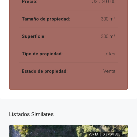
Precio:
U$D 20.000
Tamaño de propiedad:
300 m²
Superficie:
300 m²
Tipo de propiedad:
Lotes
Estado de propiedad:
Venta
Listados Similares
VENTA
DISPONIBLE