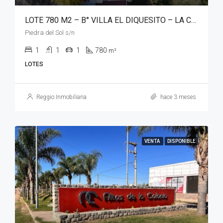
LOTE 780 M2 – B° VILLA EL DIQUESITO – LA CALERA
Piedra del Sol s/n
1
1
1
780
m²
LOTES
Reggio Inmobiliaria
hace 3 meses
VENTA
DISPONIBLE