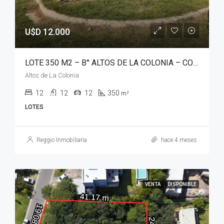
U$D 12.000
LOTE 350 M2 – B° ALTOS DE LA COLONIA – COLONIA TIROLESA
Altos de La Colonia
12
12
12
350
m²
LOTES
Reggio Inmobiliaria
hace 4 meses
VENTA
DISPONIBLE