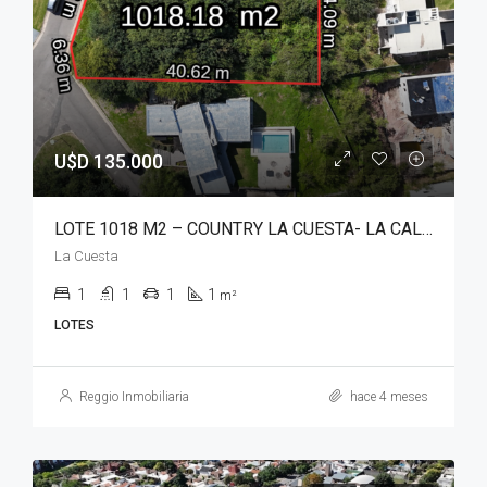
U$D 135.000
LOTE 1018 M2 – COUNTRY LA CUESTA- LA CALERA
La Cuesta
1
1
1
1
m²
LOTES
Reggio Inmobiliaria
hace 4 meses