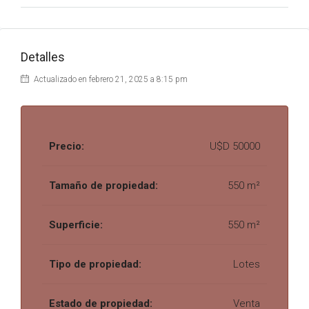
Detalles
Actualizado en febrero 21, 2025 a 8:15 pm
Precio:
U$D 50000
Tamaño de propiedad:
550 m²
Superficie:
550 m²
Tipo de propiedad:
Lotes
Estado de propiedad:
Venta