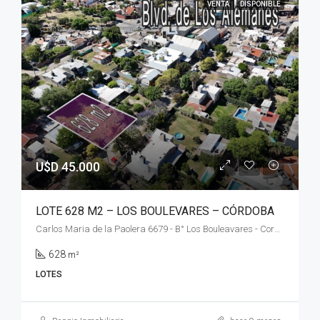
VENTA
DISPONIBLE
U$D 45.000
LOTE 628 M2 – LOS BOULEVARES – CÓRDOBA
Carlos Maria de la Paolera 6679 - B° Los Bouleavares - Cordoba
628
m²
LOTES