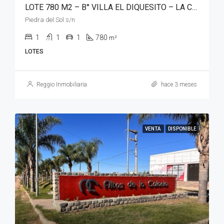
LOTE 780 M2 – B° VILLA EL DIQUESITO – LA CALERA
Piedra del Sol s/n
1
1
1
780
m²
LOTES
Reggio Inmobiliaria
hace 3 meses
VENTA
DISPONIBLE