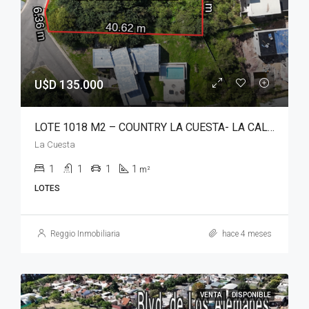
U$D 135.000
LOTE 1018 M2 – COUNTRY LA CUESTA- LA CALERA
La Cuesta
1
1
1
1
m²
LOTES
Reggio Inmobiliaria
hace 4 meses
VENTA
DISPONIBLE