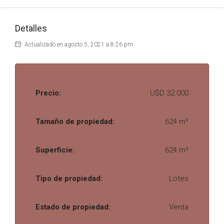
Detalles
Actualizado en agosto 5, 2021 a 8:26 pm
Precio:
U$D 32.000
Tamaño de propiedad:
624 m²
Superficie:
624 m²
Tipo de propiedad:
Lotes
Estado de propiedad:
Venta