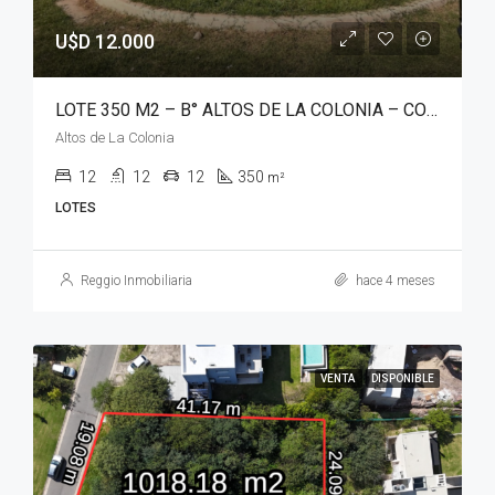
U$D 12.000
LOTE 350 M2 – B° ALTOS DE LA COLONIA – COLONIA TIROLESA
Altos de La Colonia
12
12
12
350
m²
LOTES
Reggio Inmobiliaria
hace 4 meses
VENTA
DISPONIBLE