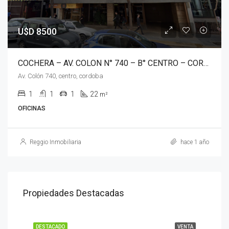
U$D 8500
COCHERA – AV. COLON N° 740 – B° CENTRO – CORDOBA
Av. Colón 740, centro, cordoba
1
1
1
22
m²
OFICINAS
Reggio Inmobiliaria
hace 1 año
Propiedades Destacadas
DESTACADO
VENTA