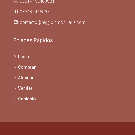
0351 - 152460824
03543 - 466597
contacto@reggioinmobiliaria.com
Enlaces Rápidos
Inicio
Comprar
Alquilar
Vender
Contacto