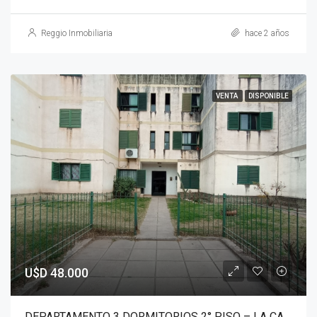
Reggio Inmobiliaria
hace 2 años
VENTA
DISPONIBLE
U$D 48.000
DEPARTAMENTO 3 DORMITORIOS 2° PISO – LA CALERA – B° BELGRANO III.