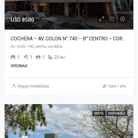
U$D 8500
COCHERA – AV. COLON N° 740 – B° CENTRO – CORDOBA
Av. Colón 740, centro, cordoba
1
1
1
22
m²
OFICINAS
Reggio Inmobiliaria
hace 1 año
VENTA
DISPONIBLE