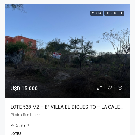
VENTA
DISPONIBLE
U$D 15.000
LOTE 528 M2 – B° VILLA EL DIQUESITO – LA CALERA
Piedra Bonita s/n
528
m²
LOTES