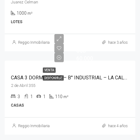
Juarez Celman
1000
m²
LOTES
Reggio Inmobiliaria
hace 3 años
U$D
60.000
VENTA
CASA 3 DORMITORIOS – B° INDUSTRIAL – LA CALERA
DISPONIBLE
2 de Abril 355
3
1
1
110
m²
CASAS
Reggio Inmobiliaria
hace 4 años