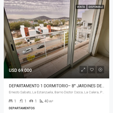
VENTA
DISPONIBLE
USD 69.000
DEPARTAMENTO 1 DORMITORIO– B° JARDINES DE LA ESTANZUELA– LA CALERA
Ernesto Sabato, La Estanzuela, Barrio Doctor Cocca, La Calera, Pedanía Calera Norte, Departamento Colón, Córdoba, X5111, Argentina
1
1
1
40
m²
DEPARTAMENTOS