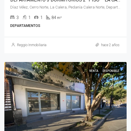
Díaz Vélez, Cerro Norte, La Calera, Pedanía Calera Norte, Departamento Colón, Córdoba, X5111, Argentina
3
1
1
84
m²
DEPARTAMENTOS
Reggio Inmobiliaria
hace 2 años
VENTA
DISPONIBLE