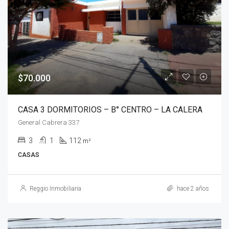
$70.000
CASA 3 DORMITORIOS – B° CENTRO – LA CALERA
General Cabrera 337
3
1
112
m²
CASAS
Reggio Inmobiliaria
hace 2 años