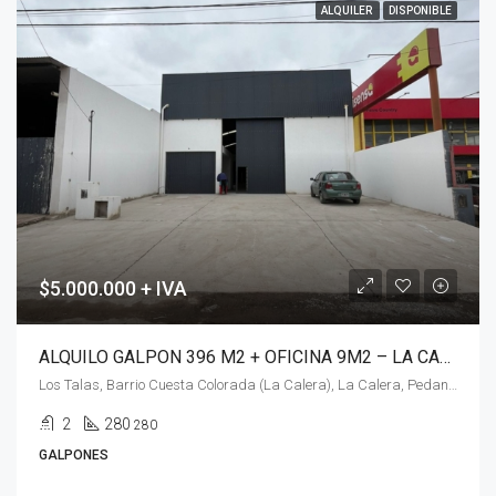
ALQUILER
DISPONIBLE
$5.000.000 + IVA
ALQUILO GALPON 396 M2 + OFICINA 9M2 – LA CALERA – CUESTA COLORADA
Los Talas, Barrio Cuesta Colorada (La Calera), La Calera, Pedanía Calera Norte, Departamento Colón, Córdoba, X5111, Argentina
2
280
280
GALPONES