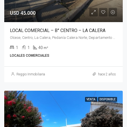
USD 45.000
LOCAL COMERCIAL – B° CENTRO – LA CALERA
Olcese, Centro, La Calera, Pedanía Calera Norte, Departamento Colón, Córdoba, X5111, Argentina
1
1
40
m²
LOCALES COMERCIALES
Reggio Inmobiliaria
hace 2 años
VENTA
DISPONIBLE