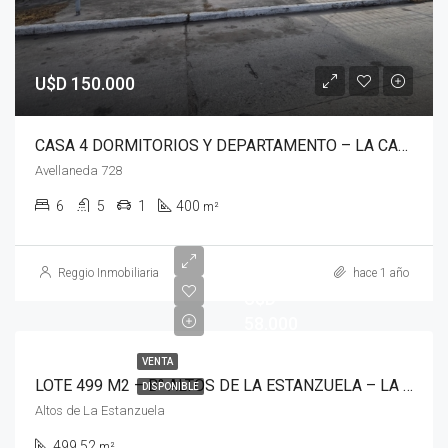
U$D 150.000
CASA 4 DORMITORIOS Y DEPARTAMENTO – LA CALERA – B ° CENTRO
Avellaneda 728
6
5
1
400
m²
Reggio Inmobiliaria
hace 1 año
U$D
58.000
VENTA
LOTE 499 M2 – B° ALTOS DE LA ESTANZUELA – LA CALERA
DISPONIBLE
Altos de La Estanzuela
499.52
m²