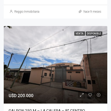
Reggio Inmobiliaria
hace 9 meses
VENTA
DISPONIBLE
U$D 200.000
GALPON 250 M – LA CALERA – B° CENTRO