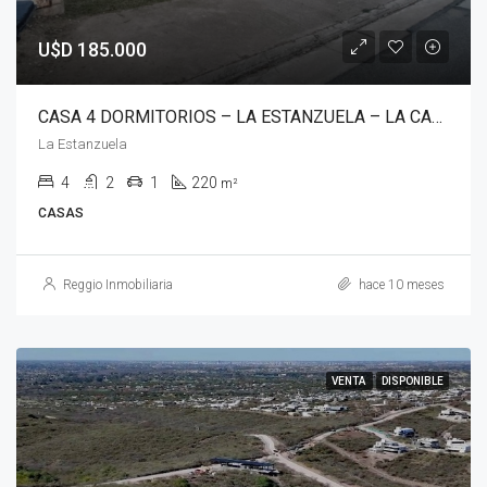
U$D 185.000
CASA 4 DORMITORIOS – LA ESTANZUELA – LA CALERA
La Estanzuela
4
2
1
220
m²
CASAS
Reggio Inmobiliaria
hace 10 meses
VENTA
DISPONIBLE