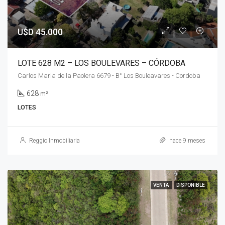
U$D 45.000
LOTE 628 M2 – LOS BOULEVARES – CÓRDOBA
Carlos Maria de la Paolera 6679 - B° Los Bouleavares - Cordoba
628
m²
LOTES
Reggio Inmobiliaria
hace 9 meses
VENTA
DISPONIBLE