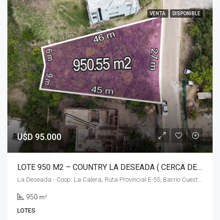
VENTA
DISPONIBLE
U$D 95.000
LOTE 950 M2 – COUNTRY LA DESEADA ( CERCA DEL INGRESO) – LA CALERA
La Deseada - Coop. La Calera, Ruta Provincial E-55, Barrio Cuesta Colorada (La Calera), La Calera, Pedanía Calera Norte, Departamento Colón, Córdoba, X5111, Argentina
950
m²
LOTES