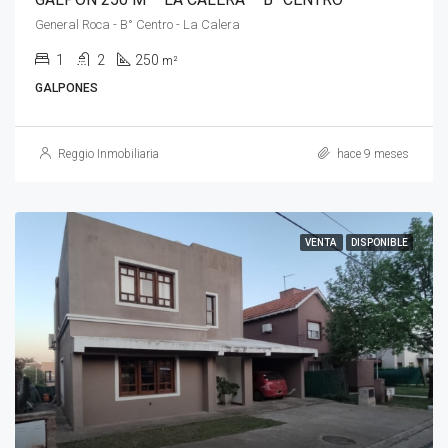
General Roca - B° Centro - La Calera
1
2
250
m²
GALPONES
Reggio Inmobiliaria
hace 9 meses
VENTA
DISPONIBLE