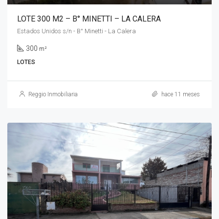
LOTE 300 M2 – B° MINETTI – LA CALERA
Estados Unidos s/n - B° Minetti - La Calera
300
m²
LOTES
Reggio Inmobiliaria
hace 11 meses