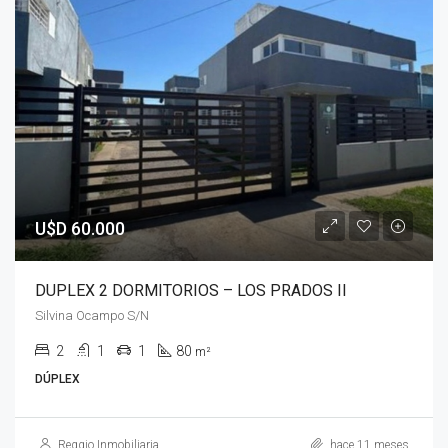
U$D 60.000
DUPLEX 2 DORMITORIOS – LOS PRADOS II
Silvina Ocampo S/N
2
1
1
80
m²
DÚPLEX
Reggio Inmobiliaria
hace 11 meses