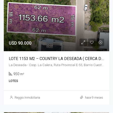
U$D 90.000
LOTE 1153 M2 – COUNTRY LA DESEADA ( CERCA DEL INGRESO) – LA CALERA
La Deseada - Coop. La Calera, Ruta Provincial E-55, Barrio Cuesta Colorada (La Calera), La Calera, Pedanía Calera Norte, Departamento Colón, Córdoba, X5111, Argentina
950
m²
LOTES
Reggio Inmobiliaria
hace 9 meses