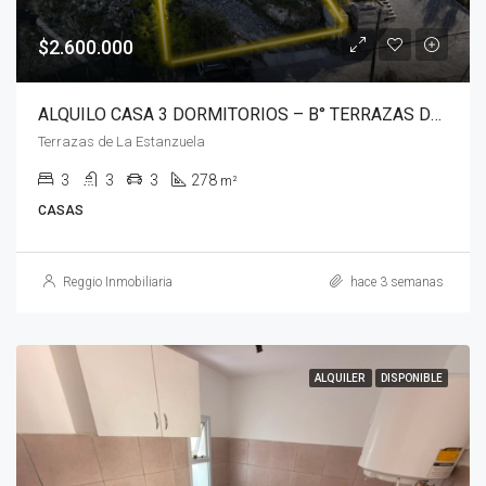
$2.600.000
ALQUILO CASA 3 DORMITORIOS – B° TERRAZAS DE LA ESTANZUELA – LA CALERA
Terrazas de La Estanzuela
3
3
3
278
m²
CASAS
Reggio Inmobiliaria
hace 3 semanas
ALQUILER
DISPONIBLE