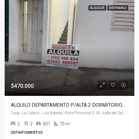
ALQUILER
DISPONIBLE
$470.000
ALQUILO DEPARTAMENTO P/ALTA 2 DORMITORIOS – B° VALLE DEL SOL -LA CALERA
Coop. La Calera - Las Bateas, Ruta Provincial E-55, Valle del Sol, Villa El Diquecito, La Calera, Pedanía Calera Norte, Departamento Colón, Córdoba, X5111, Argentina
2
2
001
70
m²
DEPARTAMENTOS