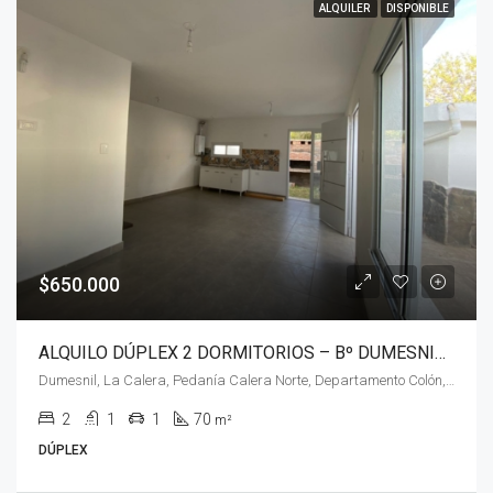
ALQUILER
DISPONIBLE
$650.000
ALQUILO DÚPLEX 2 DORMITORIOS – Bº DUMESNIL – La Calera.
Dumesnil, La Calera, Pedanía Calera Norte, Departamento Colón, Córdoba, X5111, Argentina
2
1
1
70
m²
DÚPLEX