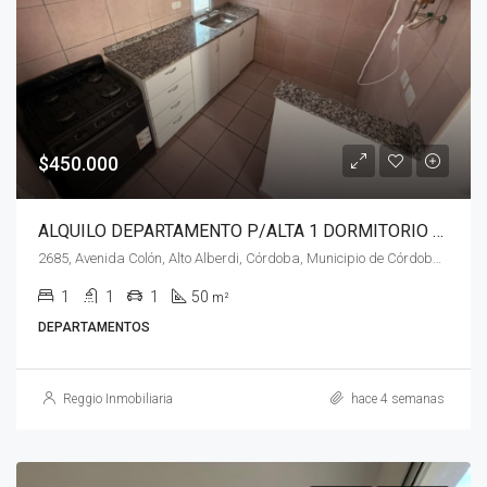
$450.000
ALQUILO DEPARTAMENTO P/ALTA 1 DORMITORIO – AV. COLÓN
2685, Avenida Colón, Alto Alberdi, Córdoba, Municipio de Córdoba, Pedanía Capital, Departamento Capital, Córdoba, X5002, Argentina
1
1
1
50
m²
DEPARTAMENTOS
Reggio Inmobiliaria
hace 4 semanas