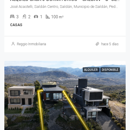
José Acastelli, Saldán Centro, Saldán, Municipio de Saldán, Pedanía Calera Norte, Departamento Colón, Córdoba, X5149, Argentina
3
2
1
100
m²
CASAS
Reggio Inmobiliaria
hace 5 días
ALQUILER
DISPONIBLE