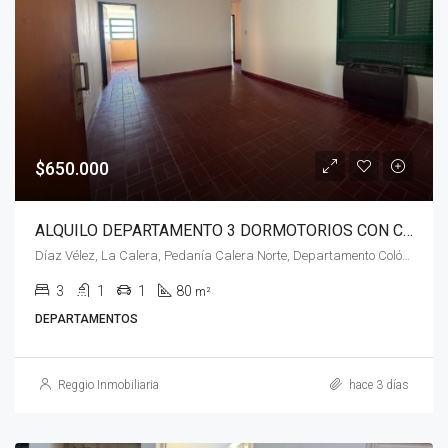
$650.000
ALQUILO DEPARTAMENTO 3 DORMOTORIOS CON COCHERA- B° COVICCO – LA CALERA
Díaz Vélez, La Calera, Pedanía Calera Norte, Departamento Colón, Córdoba, X5111, Argentina
3
1
1
80
m²
DEPARTAMENTOS
Reggio Inmobiliaria
hace 3 días