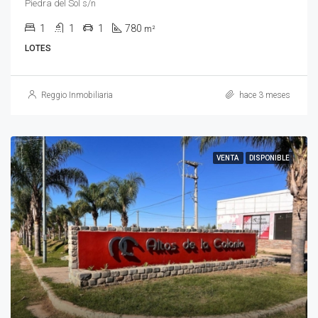
Piedra del Sol s/n
1
1
1
780
m²
LOTES
Reggio Inmobiliaria
hace 3 meses
VENTA
DISPONIBLE