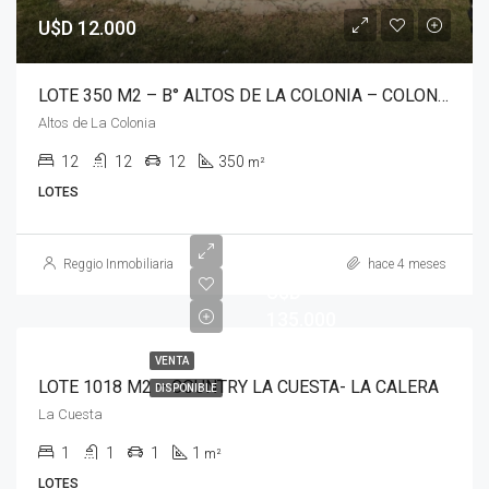
U$D 12.000
LOTE 350 M2 – B° ALTOS DE LA COLONIA – COLONIA TIROLESA
Altos de La Colonia
12
12
12
350
m²
LOTES
Reggio Inmobiliaria
hace 4 meses
U$D
135.000
VENTA
LOTE 1018 M2 – COUNTRY LA CUESTA- LA CALERA
DISPONIBLE
La Cuesta
1
1
1
1
m²
LOTES